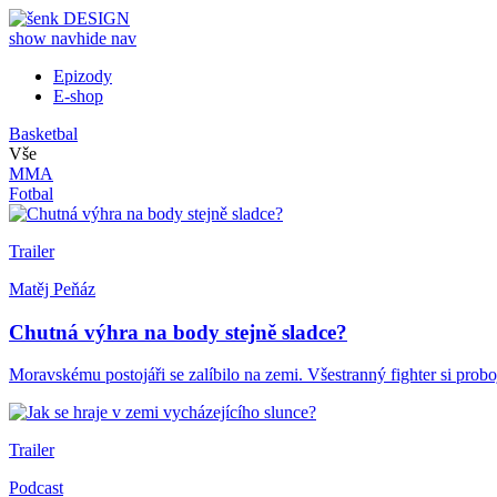
show nav
hide nav
Epizody
E-shop
Basketbal
Vše
MMA
Fotbal
Trailer
Matěj Peňáz
Chutná výhra na body stejně sladce?
Moravskému postojáři se zalíbilo na zemi. Všestranný fighter si pro
Trailer
Podcast