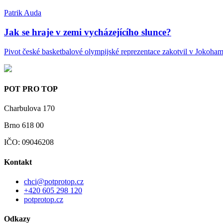
Patrik Auda
Jak se hraje v zemi vycházejícího slunce?
Pivot české basketbalové olympijské reprezentace zakotvil v Jokoham
POT
PRO
TOP
Charbulova 170
Brno 618 00
IČO: 09046208
Kontakt
chci@potprotop.cz
+420 605 298 120
potprotop.cz
Odkazy